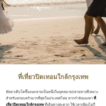
ที่เที่ยวปิดเทอมใกล้กรุงเทพ
พัทยาเติบโตขึ้นจนกลายเป็นหนึ่งในจุดหมายปลายทางที่เหมาะ
สำหรับครอบครัวมากที่สุดในประเทศไทย หากกำลังมองหา
ที่
เที่ยวปิดเทอมใกล้กรุงเทพ
ที่เดินทางสะดวก ใช้เวลาเพียงไม่กี่