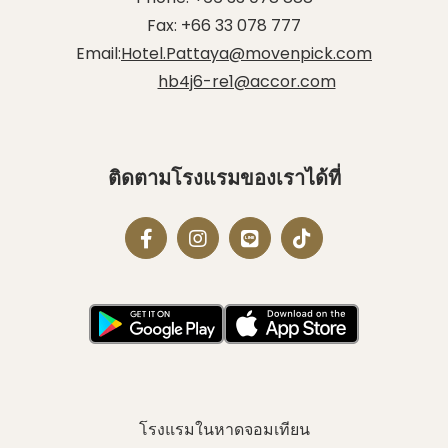
Fax:
+66 33 078 777
Email:
Hotel.Pattaya@movenpick.com
hb4j6-re1@accor.com
ติดตามโรงแรมของเราได้ที่
โรงแรมในหาดจอมเทียน