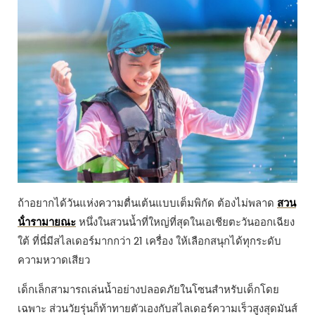
ถ้าอยากได้วันแห่งความตื่นเต้นแบบเต็มพิกัด ต้องไม่พลาด
สวน
น้ํารามายณะ
หนึ่งในสวนน้ำที่ใหญ่ที่สุดในเอเชียตะวันออกเฉียง
ใต้ ที่นี่มีสไลเดอร์มากกว่า 21 เครื่อง ให้เลือกสนุกได้ทุกระดับ
ความหวาดเสียว
เด็กเล็กสามารถเล่นน้ำอย่างปลอดภัยในโซนสำหรับเด็กโดย
เฉพาะ ส่วนวัยรุ่นก็ท้าทายตัวเองกับสไลเดอร์ความเร็วสูงสุดมันส์