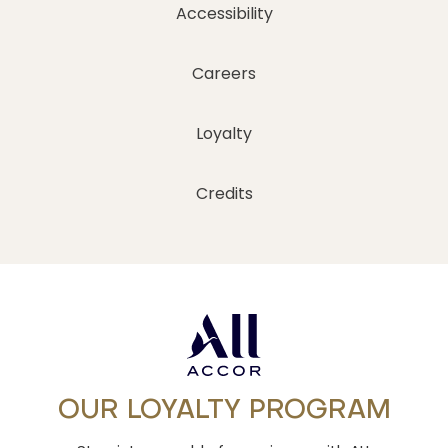
Accessibility
Careers
Loyalty
Credits
OUR LOYALTY PROGRAM