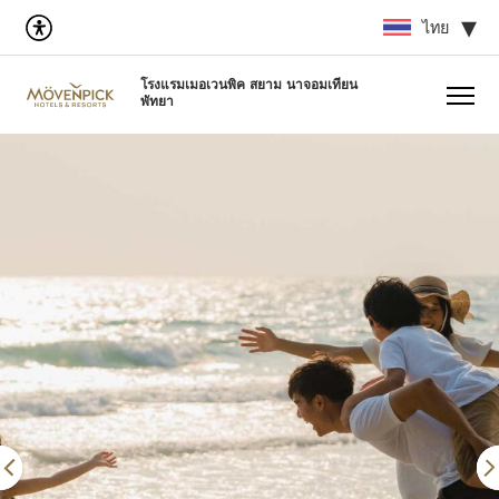
ไทย
โรงแรมเมอเวนพิค สยาม นาจอมเทียน
พัทยา