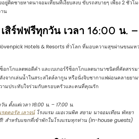
งอยู่ติดชายหาดนาจอมเทียนที่เงียบสงบ ขับรถสบายๆ เพียง 2 ชั่วโ
วาน
เสิร์ฟฟรีทุกวัน เวลา 16:00 น. 
Mövenpick Hotels & Resorts ทั่วโลก ที่มอบความสุขผ่านขนมหว
งช็อกโกแลตพอดีคำ และเบเกอร์รีช็อกโกแลตนานาชนิดที่คัดสรรมา
ลังจากเล่นน้ำในสระสไตล์ลากูน หรือนั่งจิบชากาแฟผ่อนคลายยาม
วามประทับใจร่วมกับครอบครัวและคนที่คุณรัก
วัน ตั้งแต่เวลา 16:00 น. – 17:00 น.
เรดคอรัล เลาจน์
โรงแรม เมอเวนพิค สยาม นาจอมเทียน พัทยา
ี! สำหรับแขกที่เข้าพักในโรงแรมทุกท่าน (In-house guests)