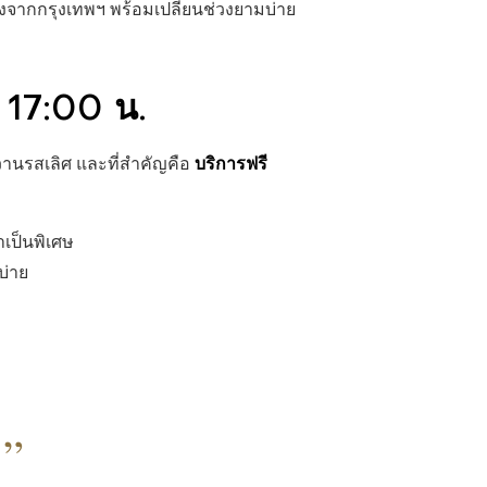
มงจากกรุงเทพฯ พร้อมเปลี่ยนช่วงยามบ่าย
– 17:00 น.
านรสเลิศ และที่สำคัญคือ
บริการฟรี
เป็นพิเศษ
บ่าย